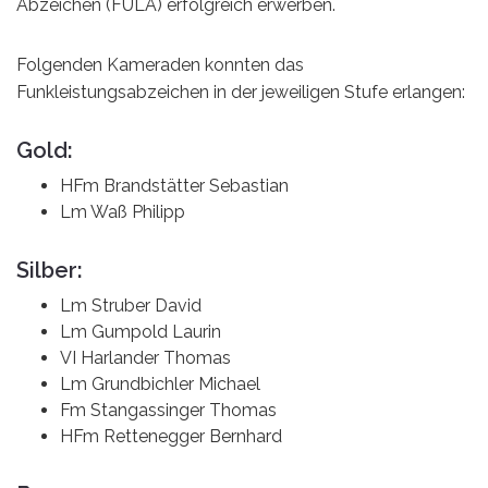
Abzeichen (FULA) erfolgreich erwerben.
Folgenden Kameraden konnten das
Funkleistungsabzeichen in der jeweiligen Stufe erlangen:
Gold:
HFm Brandstätter Sebastian
Lm Waß Philipp
Silber:
Lm Struber David
Lm Gumpold Laurin
VI Harlander Thomas
Lm Grundbichler Michael
Fm Stangassinger Thomas
HFm Rettenegger Bernhard