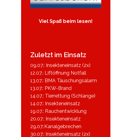
Viel Spaß beim lesen!
Zuletzt im Einsatz
09.07.: Insekteneinsatz (2x)
12.07.: Liftöffnung Notfall
13.07.: BMA Täuschungsalarm
13.07.: PKW-Brand
14.07.: Tierrettung (Schlange)
14.07.: Insekteneinsatz
19.07.: Rauchentwicklung
20.07.: Insekteneinsatz
29.07.:Kanalgebrechen
30.07.: Insekteneinsatz (2x)