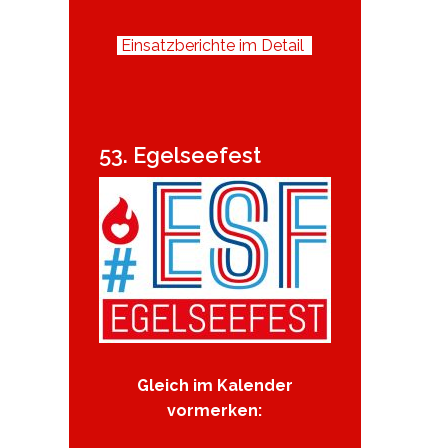
Einsatzberichte im Detail
53. Egelseefest
Gleich im Kalender
vormerken: