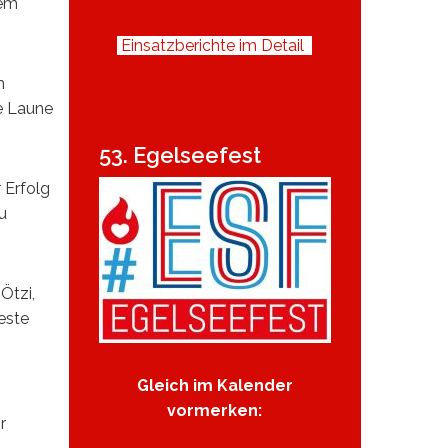
tem
Einsatzberichte im Detail
m
te Laune
53. Egelseefest
 Erfolg
u
Ötzi,
este
Gleich im Kalender
vormerken:
r