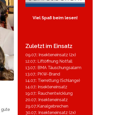
Viel Spaß beim lesen!
Zuletzt im Einsatz
09.07.: Insekteneinsatz (2x)
12.07.: Liftöffnung Notfall
13.07.: BMA Täuschungsalarm
13.07.: PKW-Brand
14.07.: Tierrettung (Schlange)
14.07.: Insekteneinsatz
19.07.: Rauchentwicklung
20.07.: Insekteneinsatz
29.07.:Kanalgebrechen
g gute
30.07.: Insekteneinsatz (2x)