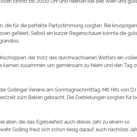
sen Eintritt bis 20:00 Uhr und feierten bei Bier, Wein und gu
, die für die perfekte Partystimmung sorgten. Bei knusprige
ssen gefeiert. Selbst ein kurzer Regenschauer konnte die gu
grandios.
rühschoppen, der trotz des durchwachsenen Wetters ein voller
ische kamen zusammen, um gemeinsam zu feiern und den Tag z
der Gollinger Vereine am Sonntagnachmittag. Mit Hits von DJ 
Festzelt zum Beben gebracht. Die Darbietungen sorgten für b
bei allen, die das Egelseefest auch dieses Jahr zu einem so
hr Golling freut sich schon riesig darauf, euch nächstes Jah