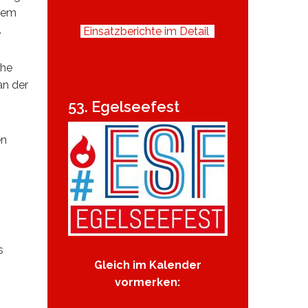
 dem
.
Einsatzberichte im Detail
che
an der
53. Egelseefest
en
s
Gleich im Kalender
vormerken: