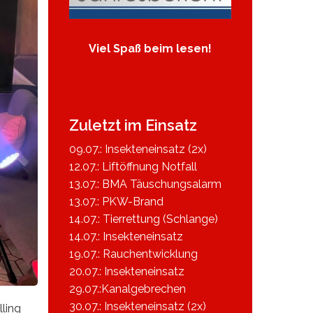
Viel Spaß beim lesen!
Zuletzt im Einsatz
09.07.: Insekteneinsatz (2x)
12.07.: Liftöffnung Notfall
13.07.: BMA Täuschungsalarm
13.07.: PKW-Brand
14.07.: Tierrettung (Schlange)
14.07.: Insekteneinsatz
19.07.: Rauchentwicklung
20.07.: Insekteneinsatz
29.07.:Kanalgebrechen
30.07.: Insekteneinsatz (2x)
lling