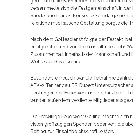
gedachten die Kameraden der verstorbenen Mit
versammelte sich die Festgemeinschaft in der P
Saodètouo Francis Kouseble Somda gemeinsam m
feierliche musikalische Gestaltung sorgte die 
Nach dem Gottesdienst folgte der Festakt, b
erfolgreiches und vor allem unfallfreies Jahr 2
Zusammenhalt innerhalb der Mannschaft und be
Wohle der Bevölkerung.
Besonders erfreulich war die Teilnahme zahlre
AFK-2 Tennengau BR Rupert Unterwurzacher sow
Leistungen der Feuerwehr und bedankten sich
wurden außerdem verdiente Mitglieder ausgez
Die Freiwillige Feuerwehr Golling möchte sich h
vielen großzügigen Spenden bedanken, die übe
Beitrag zur Einsatzbereitschaft leisten.