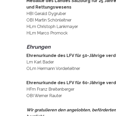
Medaille des Landes Salzburg für 25 Jahr
und Rettungswesens
HBI Gerald Dygruber
OBI Martin Schönleitner
HLm Christoph Lankmayer
HLm Marco Promock
Ehrungen
Ehrenurkunde des LFV für 50-Jährige ver
Lm Karl Bader
OLm Hermann Vorderleitner
Ehrenurkunde des LFV für 60-Jährige ver
HFm Franz Breitenberger
OBI Werner Rauter
Wir gratulieren den angelobten, befördert