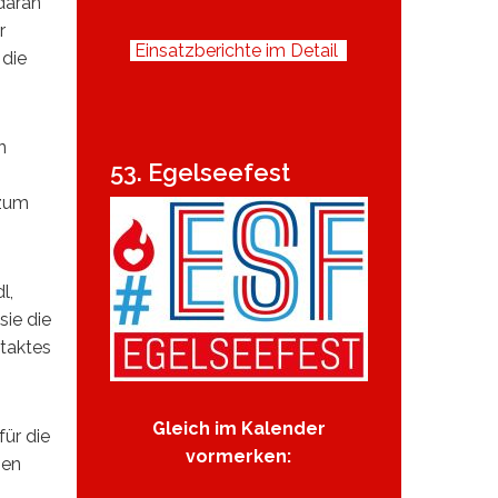
daran
r
Einsatzberichte im Detail
 die
n
53. Egelseefest
 zum
l,
ie die
taktes
Gleich im Kalender
für die
vormerken:
gen