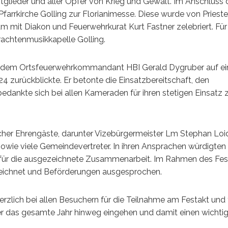
glieder und aller Opfer von Krieg und Gewalt. Im Anschluss 
farrkirche Golling zur Florianimesse. Diese wurde von Prieste
it Diakon und Feuerwehrkurat Kurt Fastner zelebriert. Für
Trachtenmusikkapelle Golling.
ei dem Ortsfeuerwehrkommandant HBI Gerald Dygruber auf ei
024 zurückblickte. Er betonte die Einsatzbereitschaft, den
dankte sich bei allen Kameraden für ihren stetigen Einsatz
icher Ehrengäste, darunter Vizebürgermeister Lm Stephan Loid
ie viele Gemeindevertreter. In ihren Ansprachen würdigten s
 für die ausgezeichnete Zusammenarbeit. Im Rahmen des Fes
eichnet und Beförderungen ausgesprochen.
erzlich bei allen Besuchern für die Teilnahme am Festakt und 
r das gesamte Jahr hinweg eingehen und damit einen wichti