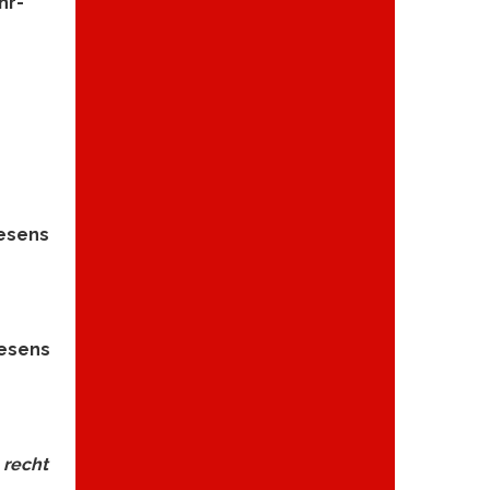
hr-
wesens
wesens
 recht