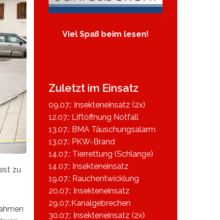
Viel Spaß beim lesen!
Zuletzt im Einsatz
09.07.: Insekteneinsatz (2x)
12.07.: Liftöffnung Notfall
13.07.: BMA Täuschungsalarm
13.07.: PKW-Brand
14.07.: Tierrettung (Schlange)
14.07.: Insekteneinsatz
est zu
19.07.: Rauchentwicklung
20.07.: Insekteneinsatz
29.07.:Kanalgebrechen
 Rahmen
30.07.: Insekteneinsatz (2x)