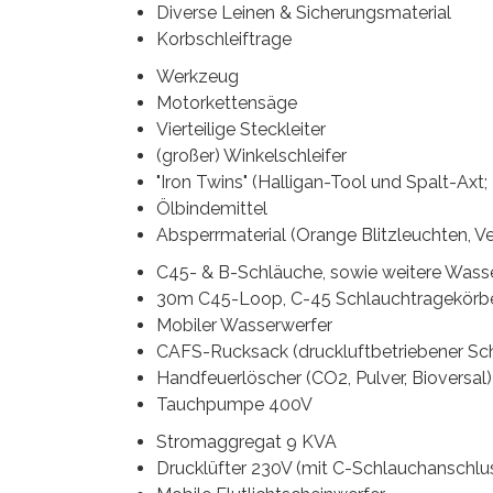
Diverse Leinen & Sicherungsmaterial
Korbschleiftrage
Werkzeug
Motorkettensäge
Vierteilige Steckleiter
(großer) Winkelschleifer
"Iron Twins" (Halligan-Tool und Spalt-A
Ölbindemittel
Absperrmaterial (Orange Blitzleuchten, Ver
C45- & B-Schläuche, sowie weitere Wasserf
30m C45-Loop, C-45 Schlauchtragekörb
Mobiler Wasserwerfer
CAFS-Rucksack (druckluftbetriebener S
Handfeuerlöscher (CO2, Pulver, Bioversal)
Tauchpumpe 400V
Stromaggregat 9 KVA
Drucklüfter 230V (mit C-Schlauchanschlus