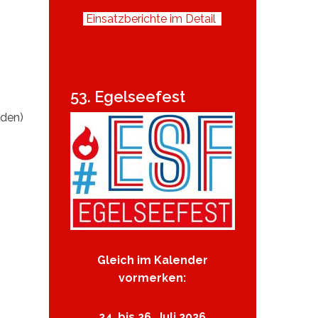
Einsatzberichte im Detail
53. Egelseefest
nden)
Gleich im Kalender
vormerken:
24. bis 26. Juli 2026