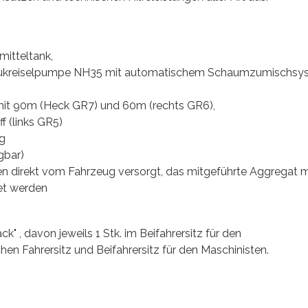
mitteltank,
aukreiselpumpe NH35 mit automatischem Schaumzumischsy
mit 90m (Heck GR7) und 60m (rechts GR6),
f (links GR5)
g
gbar)
 direkt vom Fahrzeug versorgt, das mitgeführte Aggregat 
tet werden
 , davon jeweils 1 Stk. im Beifahrersitz für den
n Fahrersitz und Beifahrersitz für den Maschinisten.