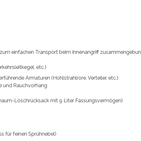
xt; zum einfachen Transport beim Innenangriff zusammengebu
kehrsleitkegel, etc.)
ührende Armaturen (Hohlstrahlrore, Verteiler, etc.)
e und Rauchvorhang
chaum-Löschrücksack mit 9 Liter Fassungsvermögen)
s für feinen Sprühnebel)