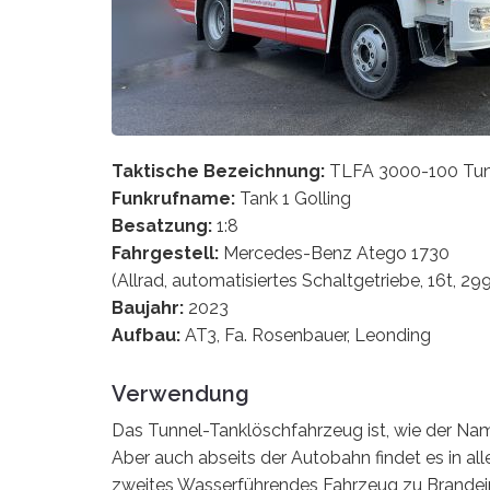
Taktische Bezeichnung:
TLFA 3000-100 Tun
Funkrufname:
Tank 1 Golling
Besatzung:
1:8
Fahrgestell:
Mercedes-Benz Atego 1730
(Allrad, automatisiertes Schaltgetriebe, 16t, 29
Baujahr:
2023
Aufbau:
AT3, Fa. Rosenbauer, Leonding
Verwendung
Das Tunnel-Tanklöschfahrzeug ist, wie der Name 
Aber auch abseits der Autobahn findet es in al
zweites Wasserführendes Fahrzeug zu Brandeins