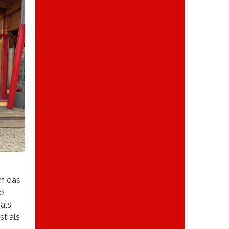
m das
e
als
st als