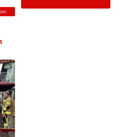
sen
m