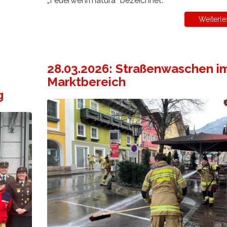
„Feuerwehrmatura“ bezeichnet.
Weiterle
28.03.2026: Straßenwaschen i
Marktbereich
g