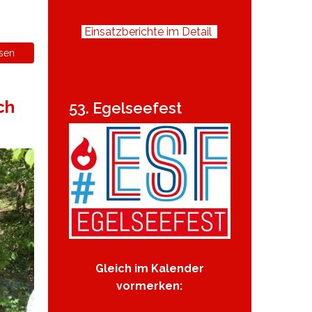
Einsatzberichte im Detail
sen
ch
53. Egelseefest
Gleich im Kalender
vormerken: