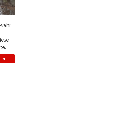
rwehr
iese
te.
sen