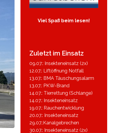
Viel Spaß beim lesen!
Zuletzt im Einsatz
09.07.: Insekteneinsatz (2x)
12.07.: Liftöffnung Notfall
13.07.: BMA Täuschungsalarm
13.07.: PKW-Brand
14.07.: Tierrettung (Schlange)
14.07.: Insekteneinsatz
19.07.: Rauchentwicklung
20.07.: Insekteneinsatz
29.07.:Kanalgebrechen
30.07.: Insekteneinsatz (2x)