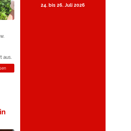
24. bis 26. Juli 2026
w.
t aus.
sen
in