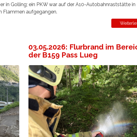
r in Golling; ein PKW war auf der A10-Autobahnraststätte in
e in Flammen aufgegangen.
Weiterle
03.05.2026: Flurbrand im Berei
der B159 Pass Lueg