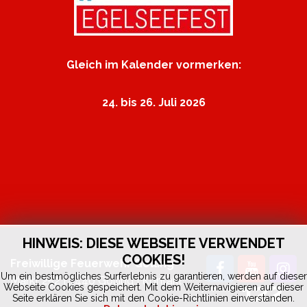
Gleich im Kalender vormerken:
24. bis 26. Juli 2026
HINWEIS: DIESE WEBSEITE VERWENDET
COOKIES!
Freiwillige Feuerwehr Golling
Um ein bestmögliches Surferlebnis zu garantieren, werden auf dieser
Markt 252 | 5440 Golling |
Kontakt
122
Webseite Cookies gespeichert. Mit dem Weiternavigieren auf dieser
by
fedia.at
Seite erklären Sie sich mit den Cookie-Richtlinien einverstanden.