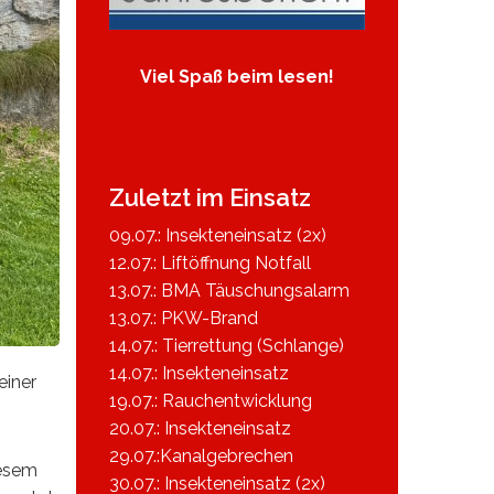
Viel Spaß beim lesen!
Zuletzt im Einsatz
09.07.: Insekteneinsatz (2x)
12.07.: Liftöffnung Notfall
13.07.: BMA Täuschungsalarm
13.07.: PKW-Brand
14.07.: Tierrettung (Schlange)
14.07.: Insekteneinsatz
einer
19.07.: Rauchentwicklung
20.07.: Insekteneinsatz
29.07.:Kanalgebrechen
iesem
30.07.: Insekteneinsatz (2x)