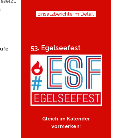
esetzt.
e
Einsatzberichte im Detail
53. Egelseefest
tufe
Gleich im Kalender
vormerken: