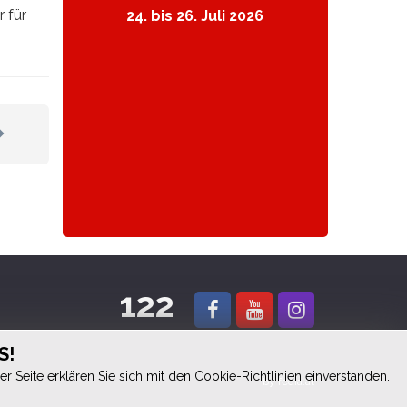
 für
24. bis 26. Juli 2026
122
S!
 Seite erklären Sie sich mit den Cookie-Richtlinien einverstanden.
by
fedia.at