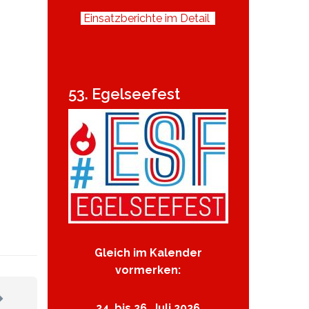
Einsatzberichte im Detail
53. Egelseefest
Gleich im Kalender
vormerken:
24. bis 26. Juli 2026