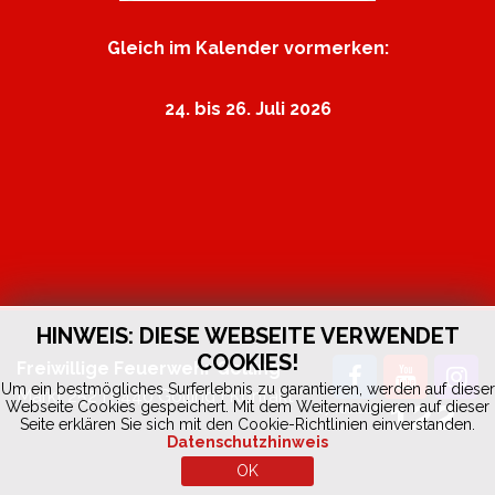
Gleich im Kalender vormerken:
24. bis 26. Juli 2026
HINWEIS: DIESE WEBSEITE VERWENDET
COOKIES!
Freiwillige Feuerwehr Golling
Um ein bestmögliches Surferlebnis zu garantieren, werden auf dieser
Markt 252 | 5440 Golling |
Kontakt
122
Webseite Cookies gespeichert. Mit dem Weiternavigieren auf dieser
by
fedia.at
Seite erklären Sie sich mit den Cookie-Richtlinien einverstanden.
Datenschutzhinweis
OK