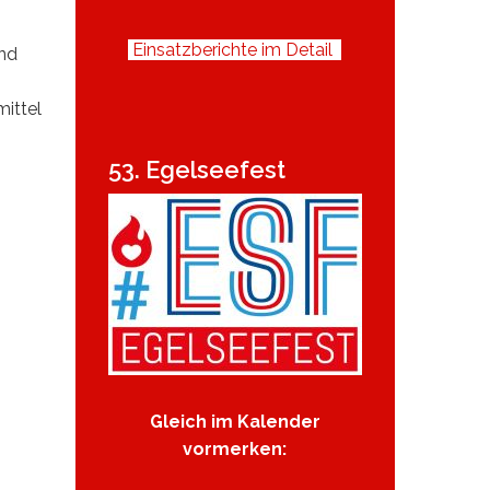
Einsatzberichte im Detail
nd
ittel
53. Egelseefest
Gleich im Kalender
vormerken: