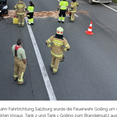
hn Fahrtrichtung Salzburg wurde die Feuerwehr Golling um 
ckten Voraus, Tank 2 und Tank 1 Golling zum Brandeinsatz aus