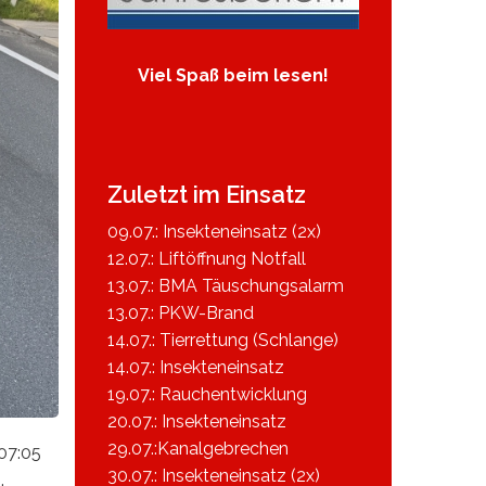
Viel Spaß beim lesen!
Zuletzt im Einsatz
09.07.: Insekteneinsatz (2x)
12.07.: Liftöffnung Notfall
13.07.: BMA Täuschungsalarm
13.07.: PKW-Brand
14.07.: Tierrettung (Schlange)
14.07.: Insekteneinsatz
19.07.: Rauchentwicklung
20.07.: Insekteneinsatz
29.07.:Kanalgebrechen
07:05
30.07.: Insekteneinsatz (2x)
.