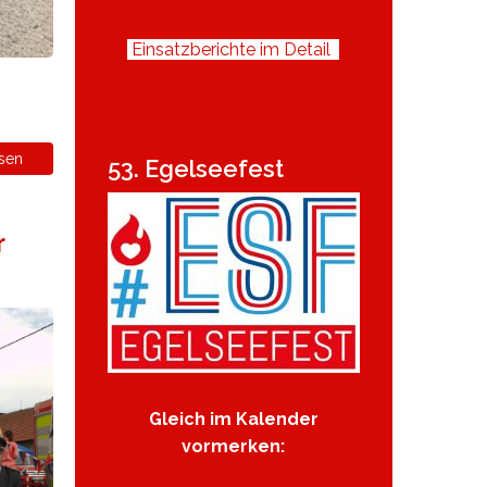
Einsatzberichte im Detail
sen
53. Egelseefest
r
Gleich im Kalender
vormerken: