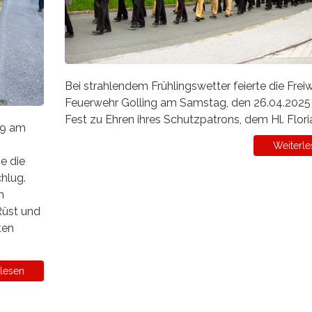
Bei strahlendem Frühlingswetter feierte die Freiw
Feuerwehr Golling am Samstag, den 26.04.2025
Fest zu Ehren ihres Schutzpatrons, dem Hl. Flori
59 am
Weiterle
e die
chlug.
m
Rüst und
ten
lesen