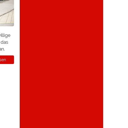
illige
 das
an.
sen