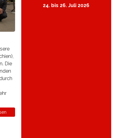
24. bis 26. Juli 2026
nsere
hien),
n. Die
unden
 durch
ehr
sen