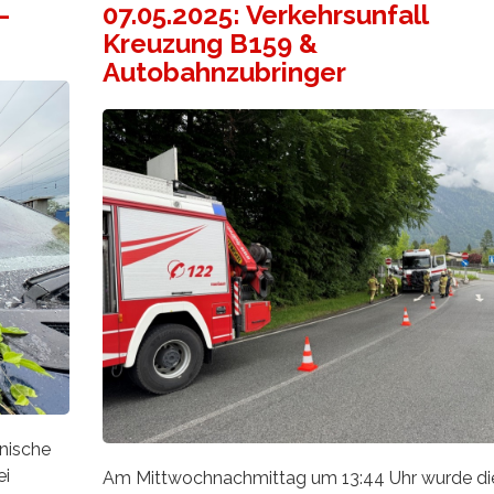
–
07.05.2025: Verkehrsunfall
Kreuzung B159 &
Autobahnzubringer
hnische
ei
Am Mittwochnachmittag um 13:44 Uhr wurde di