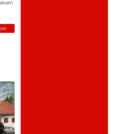
 einem
sen