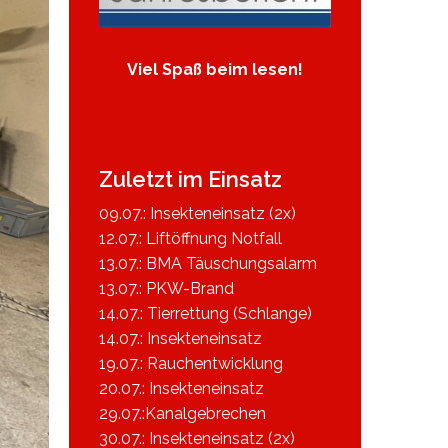
Viel Spaß beim lesen!
Zuletzt im Einsatz
09.07.: Insekteneinsatz (2x)
12.07.: Liftöffnung Notfall
13.07.: BMA Täuschungsalarm
13.07.: PKW-Brand
14.07.: Tierrettung (Schlange)
14.07.: Insekteneinsatz
19.07.: Rauchentwicklung
20.07.: Insekteneinsatz
29.07.:Kanalgebrechen
30.07.: Insekteneinsatz (2x)