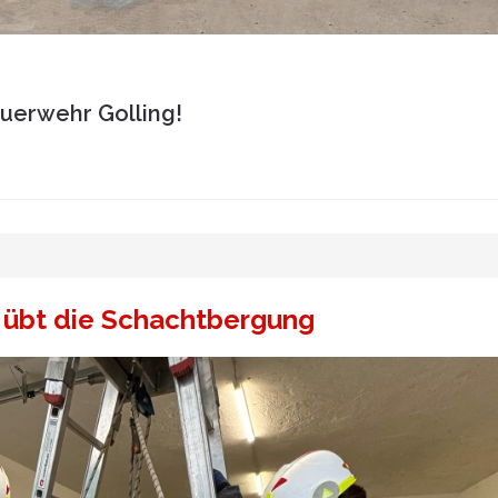
euerwehr Golling!
 übt die Schachtbergung