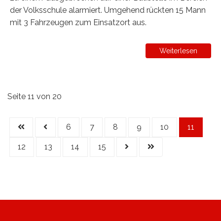
der Volksschule alarmiert. Umgehend rückten 15 Mann
mit 3 Fahrzeugen zum Einsatzort aus.
Weiterlesen
Seite 11 von 20
6
7
8
9
10
11
12
13
14
15