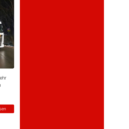
ehr
m
sen