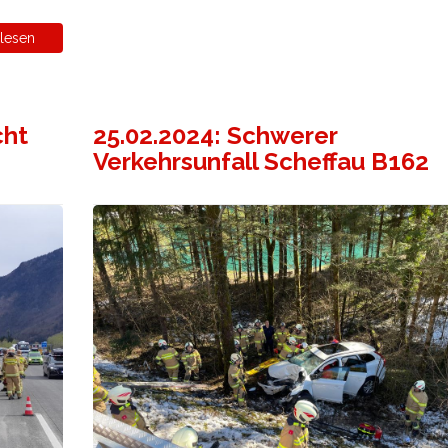
lesen
cht
25.02.2024: Schwerer
Verkehrsunfall Scheffau B162