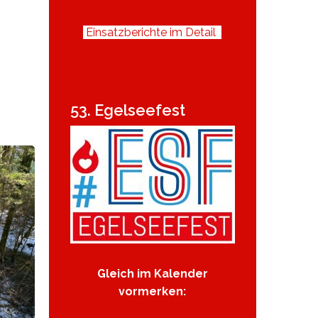
Einsatzberichte im Detail
53. Egelseefest
Gleich im Kalender
vormerken: