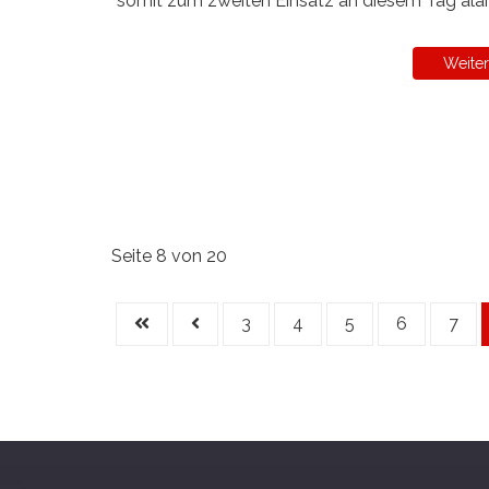
somit zum zweiten Einsatz an diesem Tag alar
Weiter
Seite 8 von 20
3
4
5
6
7