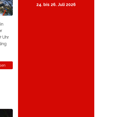
24. bis 26. Juli 2026
in
er
7 Uhr
ling
sen