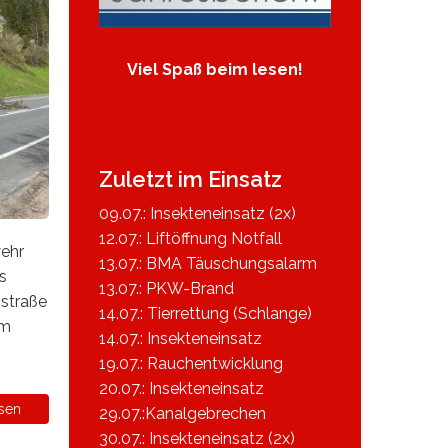
Viel Spaß beim lesen!
Zuletzt im Einsatz
09.07.: Insekteneinsatz (2x)
12.07.: Liftöffnung Notfall
wehr
13.07.: BMA Täuschungsalarm
s
13.07.: PKW-Brand
sstraße
14.07.: Tierrettung (Schlange)
em
14.07.: Insekteneinsatz
19.07.: Rauchentwicklung
20.07.: Insekteneinsatz
sen
29.07.:Kanalgebrechen
30.07.: Insekteneinsatz (2x)