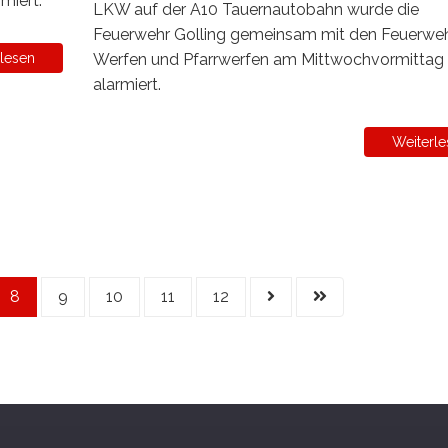
miert.
LKW auf der A10 Tauernautobahn wurde die
Feuerwehr Golling gemeinsam mit den Feuerwe
Werfen und Pfarrwerfen am Mittwochvormittag
lesen
alarmiert.
Weiterle
8
9
10
11
12